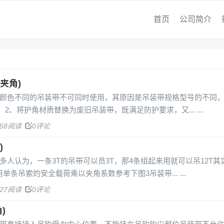
首页
公司简介
夹角)
带颜色不同的吊装带不可同时使用，其原因是吊装带规格型号的不同
 2、将护角材质替换为废旧吊装带，既满足防护要求，又...
758阅读
0评论
)
多人认为，一条3T的吊带可以员3T，那4条组起来用就可以吊12T其
单条吊索的安全载荷乘以夹角系数参考下图3吊装带...
227阅读
0评论
)