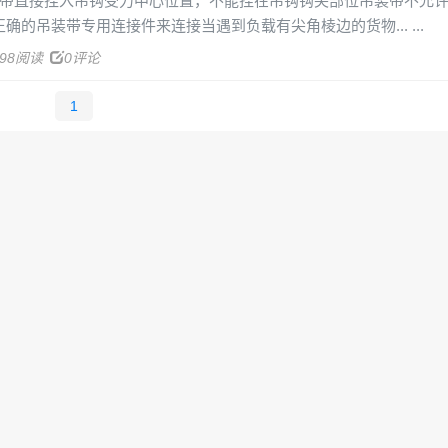
装带直接挂入吊钩受力中心位置，不能挂在吊钩钩尖部位吊装带不允
确的吊装带专用连接件来连接当遇到负载有尖角棱边的货物...
498阅读
0评论
1