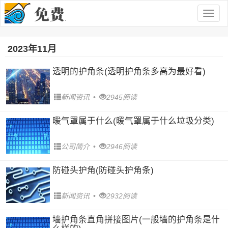
Togg
navig
2023年11月
透明的护角条(透明护角条多高为最好看)
新闻资讯
•
2945阅读
暖气罩属于什么(暖气罩属于什么垃圾分类)
公司简介
•
2946阅读
防碰头护角(防碰头护角条)
新闻资讯
•
2932阅读
墙护角条直角拼接图片(一般墙的护角条是什