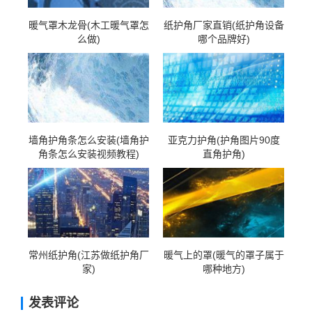
暖气罩木龙骨(木工暖气罩怎
纸护角厂家直销(纸护角设备
么做)
哪个品牌好)
墙角护角条怎么安装(墙角护
亚克力护角(护角图片90度
角条怎么安装视频教程)
直角护角)
常州纸护角(江苏做纸护角厂
暖气上的罩(暖气的罩子属于
家)
哪种地方)
发表评论