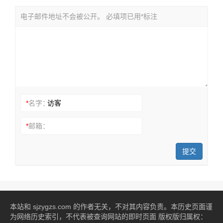
电子邮件地址不会被公开。 必填项已用*标注
*
名字：
*
邮箱：
提交
本站和 sjzygzs.com 的作者无关，不对其内容负责。本历史页面谨
为网络历史索引，不代表被查询网站的即时页面 版权版归属权：