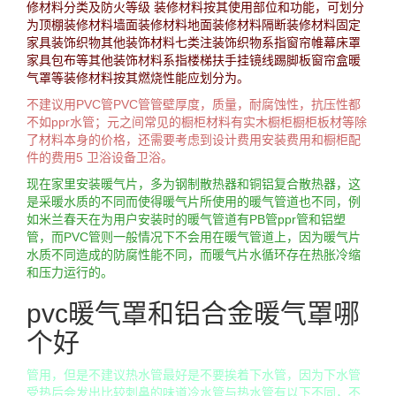
修材料分类及防火等级 装修材料按其使用部位和功能，可划分
为顶棚装修材料墙面装修材料地面装修材料隔断装修材料固定
家具装饰织物其他装饰材料七类注装饰织物系指窗帘帷幕床罩
家具包布等其他装饰材料系指楼梯扶手挂镜线踢脚板窗帘盒暖
气罩等装修材料按其燃烧性能应划分为。
不建议用PVC管PVC管管壁厚度，质量，耐腐蚀性，抗压性都
不如ppr水管；元之间常见的橱柜材料有实木橱柜橱柜板材等除
了材料本身的价格，还需要考虑到设计费用安装费用和橱柜配
件的费用5 卫浴设备卫浴。
现在家里安装暖气片，多为钢制散热器和铜铝复合散热器，这
是采暖水质的不同而使得暖气片所使用的暖气管道也不同，例
如米兰春天在为用户安装时的暖气管道有PB管ppr管和铝塑
管，而PVC管则一般情况下不会用在暖气管道上，因为暖气片
水质不同造成的防腐性能不同，而暖气片水循环存在热胀冷缩
和压力运行的。
pvc暖气罩和铝合金暖气罩哪
个好
管用，但是不建议热水管最好是不要挨着下水管，因为下水管
受热后会发出比较刺鼻的味道冷水管与热水管有以下不同，不