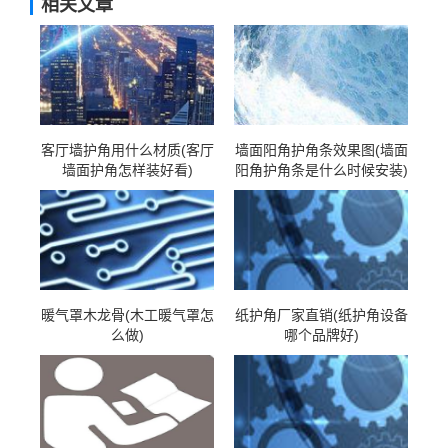
相关文章
客厅墙护角用什么材质(客厅
墙面阳角护角条效果图(墙面
墙面护角怎样装好看)
阳角护角条是什么时候安装)
暖气罩木龙骨(木工暖气罩怎
纸护角厂家直销(纸护角设备
么做)
哪个品牌好)