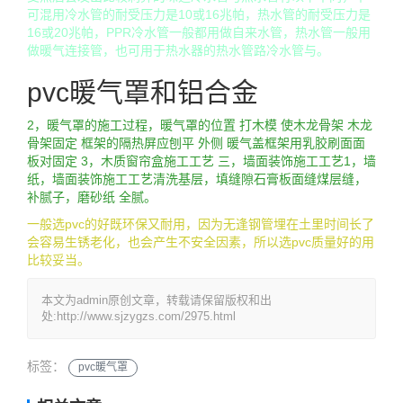
可混用冷水管的耐受压力是10或16兆帕，热水管的耐受压力是
16或20兆帕，PPR冷水管一般都用做自来水管，热水管一般用
做暖气连接管，也可用于热水器的热水管路冷水管与。
pvc暖气罩和铝合金
2，暖气罩的施工过程，暖气罩的位置 打木模 使木龙骨架 木龙
骨架固定 框架的隔热屏应刨平 外侧 暖气盖框架用乳胶刷面面
板对固定 3，木质窗帘盒施工工艺 三，墙面装饰施工工艺1，墙
纸，墙面装饰施工工艺清洗基层，填缝隙石膏板面缝煤层缝，
补腻子，磨砂纸 全腻。
一般选pvc的好既环保又耐用，因为无逢钢管埋在土里时间长了
会容易生锈老化，也会产生不安全因素，所以选pvc质量好的用
比较妥当。
本文为admin原创文章，转载请保留版权和出
处:http://www.sjzygzs.com/2975.html
标签：
pvc暖气罩