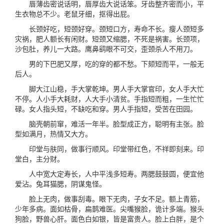
唇薄齿密说话明，唇厚齿大说话笨。牙齿整齐密而小，平
生衣物总不少。老鼠牙细，抠得出屁。
长颈好吃，短颈好穿。颈短口方，寿命不长。瘦人颈短多
灾祸，肥人额长有闲财。短颈又缩腮，不死是祸害。长颈项，
沙包肚，养儿一大路。鹰鼻鹞眼不可交，歪颈杀人不用刀。
男的下巴肥又厚，吃的穿的都不愁。下颏短而平，一般无
后人。
脚大江山稳，手大掌乾坤。男人手大掌官印，女人手大忙
不停。人小手大耗财，人大手小清贫。手指短而粗，一生忙忙
碌。女人指头短，不缺吃和穿。男人手指短，受苦在田园。
脑壳朝前窜，难活一年半。脸型成正方，聪明有主张。脸
型如满月，热情又大方。
印堂与肤同，做事行顺风。印堂带红色，不祥即刻来。印
堂白，主分财。
人中宽大定寿长，人中平浅多短寿。两腮鼓鼓圆，便宜他
爱沾。兔耳猫腮，阴谋鬼怪。
脸上无肉，做事刮毒。眼下无肉，子女不足。额上青筋，
少年多病。面如枯骨，扁鹊难医。尖嘴猴脸，诡计多端。猴头
狗脸，野兽心肝。面色白如银，皆是富贵人。脸上白胖，是个