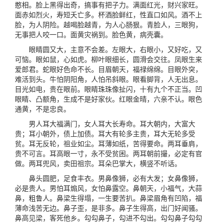
憨相。脸上黑得出奇，搞事有把子力。满面红光，财兴家旺。
面赤如烈火，寿短夭亡多。杯酒脸鲜红，性直口如风。酒不上
脸，为人阴险。越喝脸越青，为人心肠狠。青脸人，三眼狗，
无事把人咬一口。面黄灾祸到。脸色黄，病壳囊。
眼睛圆又大，主意不会差。左眼大，右眼小，又好吃，又
可恼。眼如鼠，心如虎。柳叶眼细长，圆滑会交往。凤眼生来
爱郎君。蛇眼好色命不长。目眉朝天，福禄绵绵。目眼外突，
难活到头。牛怕阴阳角，人怕吊斜眼。眼看脚背，人无出息。
目光如电，贵在眼前。眼睛珠珠像扯闪，十有九个不正当。凹
眼睛、凸额角，生成不是好家伙。红眼金晴，六亲不认。眼色
通黄，不是忠良。
男人耳大福满门，女人耳大长寿命。耳大朝内，大富大
贵；耳小朝外，债上加债。耳大有轮多主贵，耳大无轮多受
贫。耳无反轮，祖业如尘。耳薄如纸，苦得要命。两耳垂肩，
贵不可言。耳高眼一寸，永不受贫困。两耳朝前撮，必定有官
做。两耳兜风，卖田祖宗。耳朵巴掌大，横竖不听话。
鼻头圆肥，足食丰衣。男鼻像狮，必有大发；女鼻像狮，
必是贵人。男怕耳煽风，女怕鼻露空。鼻朝天，小福气，大蒜
鼻，粗鲁人。鼻梁生得塌，一生要苦扒。鼻梁眉角有凹陷，福
薄命浅苦无边。鼻子歪，是非多。鼻子生得高，出门好闻骚。
鼻高见梁，客死他乡。勾勾鼻子，勾进不勾出。勾勾鼻子勾勾