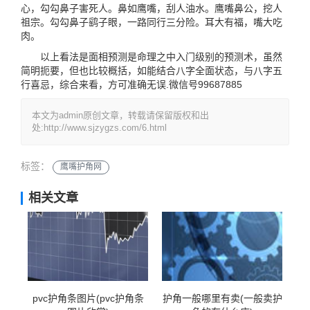
心，勾勾鼻子害死人。鼻如鹰嘴，刮人油水。鹰嘴鼻公，挖人
祖宗。勾勾鼻子鹞子眼，一路同行三分险。耳大有福，嘴大吃
肉。
以上看法是面相预测是命理之中入门级别的预测术，虽然
简明扼要，但也比较概括，如能结合八字全面状态，与八字五
行喜忌，综合来看，方可准确无误.微信号99687885
本文为admin原创文章，转载请保留版权和出
处:http://www.sjzygzs.com/6.html
标签：
鹰嘴护角网
相关文章
pvc护角条图片(pvc护角条
护角一般哪里有卖(一般卖护