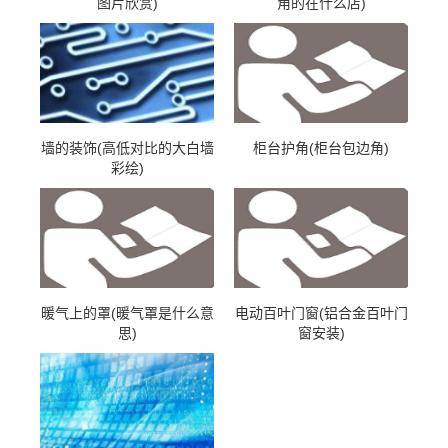
图片欣赏)
角的在什么店)
墙的装饰(高低对比的大白墙
柜台护角(柜台包边角)
彩绘)
暖气上的罩(暖气罩是什么意
电动百叶门窗(铝合金百叶门
思)
窗安装)